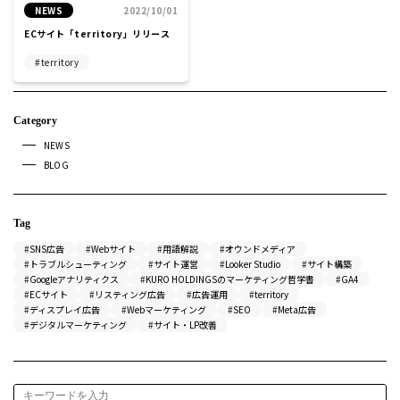
NEWS
2022/10/01
ECサイト「territory」リリース
territory
Category
NEWS
BLOG
Tag
SNS広告
Webサイト
用語解説
オウンドメディア
トラブルシューティング
サイト運営
Looker Studio
サイト構築
Googleアナリティクス
KURO HOLDINGSのマーケティング哲学書
GA4
ECサイト
リスティング広告
広告運用
territory
ディスプレイ広告
Webマーケティング
SEO
Meta広告
デジタルマーケティング
サイト・LP改善