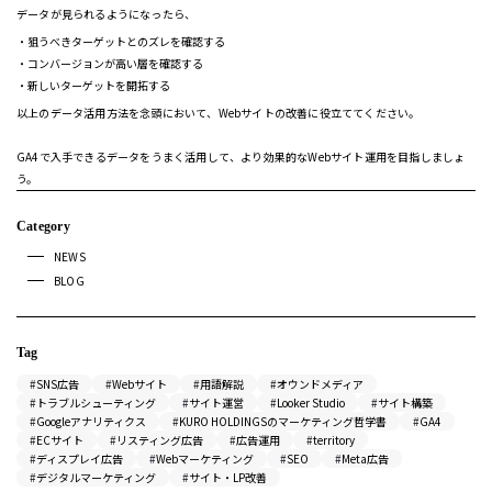
データが見られるようになったら、
狙うべきターゲットとのズレを確認する
コンバージョンが高い層を確認する
新しいターゲットを開拓する
以上のデータ活用方法を念頭において、Webサイトの改善に役立ててください。
GA4で入手できるデータをうまく活用して、より効果的なWebサイト運用を目指しましょ
う。
Category
NEWS
BLOG
Tag
SNS広告
Webサイト
用語解説
オウンドメディア
トラブルシューティング
サイト運営
Looker Studio
サイト構築
Googleアナリティクス
KURO HOLDINGSのマーケティング哲学書
GA4
ECサイト
リスティング広告
広告運用
territory
ディスプレイ広告
Webマーケティング
SEO
Meta広告
デジタルマーケティング
サイト・LP改善