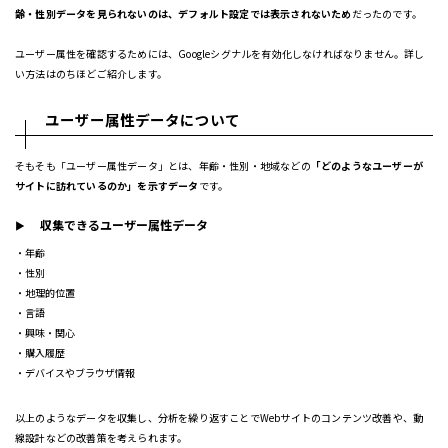
齢・性別データを見られないのは、デフォルト設定では表示されないため
だったのです。
ユーザー属性を確認するためには、Googleシグナルを有効化しなければなりません。詳し
い方法はのちほどご紹介します。
ユーザー属性データについて
そもそも「ユーザー属性データ」とは、年齢・性別・地域などの
「どのようなユーザーが
サイトに訪れているのか」を示すデータ
です。
収集できるユーザー属性データ
年齢
性別
地理的位置
言語
興味・関心
購入履歴
デバイスやブラウザ情報
以上のようなデータを収集し、分析を繰り返すことでWebサイトのコンテンツ改善や、動
線設計などの改善策を考えられます。