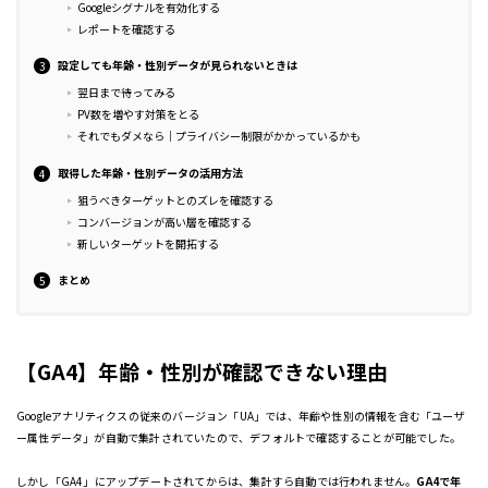
Googleシグナルを有効化する
レポートを確認する
設定しても年齢・性別データが見られないときは
翌日まで待ってみる
PV数を増やす対策をとる
それでもダメなら｜プライバシー制限がかかっているかも
取得した年齢・性別データの活用方法
狙うべきターゲットとのズレを確認する
コンバージョンが高い層を確認する
新しいターゲットを開拓する
まとめ
【GA4】年齢・性別が確認できない理由
Googleアナリティクスの従来のバージョン「UA」では、年齢や性別の情報を含む「ユーザ
ー属性データ」が自動で集計されていたので、デフォルトで確認することが可能でした。
しかし「GA4」にアップデートされてからは、集計すら自動では行われません。
GA4で年