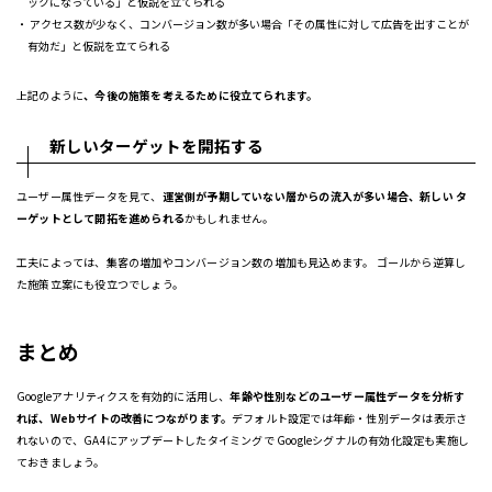
ックになっている」と仮説を立てられる
アクセス数が少なく、コンバージョン数が多い場合「その属性に対して広告を出すことが
有効だ」と仮説を立てられる
上記のように
、今後の施策を考えるために役立てられます。
新しいターゲットを開拓する
ユーザー属性データを見て、
運営側が予期していない層からの流入が多い場合、新しい タ
ーゲットとして開拓を進められる
かもしれません。
工夫によっては、集客の増加やコンバージョン数の増加も見込めます。 ゴールから逆算し
た施策立案にも役立つでしょう。
まとめ
Googleアナリティクスを有効的に活用し、
年齢や性別などのユーザー属性データを分析す
れば、Webサイトの改善につながります。
デフォルト設定では年齢・性別データは表示さ
れないので、GA4にアップデートしたタイミングで Googleシグナルの有効化設定も実施し
ておきましょう。