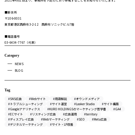
2021年4月1日より、事務所を下記のとおり移転することをお知らせいたします。
■新住所
〒106-0031
東京都港区西麻布3-2-12 西麻布ソニックビル7階
■電話番号
03-6434-7767（代表）
Category
NEWS
BLOG
Tag
SNS広告
Webサイト
用語解説
オウンドメディア
トラブルシューティング
サイト運営
Looker Studio
サイト構築
Googleアナリティクス
KURO HOLDINGSのマーケティング哲学書
GA4
ECサイト
リスティング広告
広告運用
territory
ディスプレイ広告
Webマーケティング
SEO
Meta広告
デジタルマーケティング
サイト・LP改善