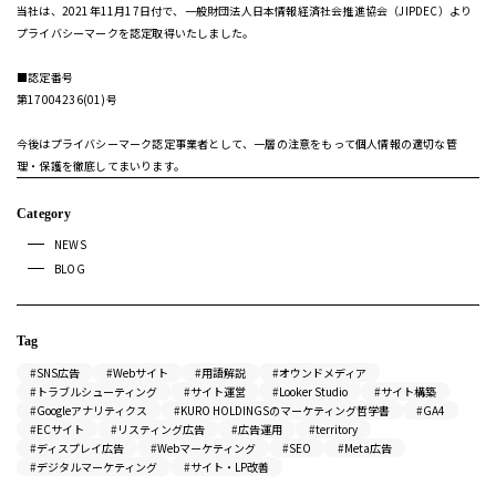
当社は、2021年11月17日付で、一般財団法人日本情報経済社会推進協会（JIPDEC）より
プライバシーマークを認定取得いたしました。
■認定番号
第17004236(01)号
今後はプライバシーマーク認定事業者として、一層の注意をもって個人情報の適切な管
理・保護を徹底してまいります。
Category
NEWS
BLOG
Tag
SNS広告
Webサイト
用語解説
オウンドメディア
トラブルシューティング
サイト運営
Looker Studio
サイト構築
Googleアナリティクス
KURO HOLDINGSのマーケティング哲学書
GA4
ECサイト
リスティング広告
広告運用
territory
ディスプレイ広告
Webマーケティング
SEO
Meta広告
デジタルマーケティング
サイト・LP改善